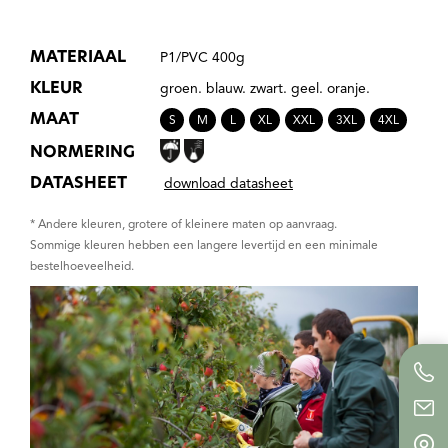
MATERIAAL
P1/PVC 400g
KLEUR
groen. blauw. zwart. geel. oranje.
MAAT
S
M
L
XL
XXL
3XL
4XL
NORMERING
DATASHEET
download datasheet
* Andere kleuren, grotere of kleinere maten op aanvraag.
Sommige kleuren hebben een langere levertijd en een minimale
bestelhoeveelheid.