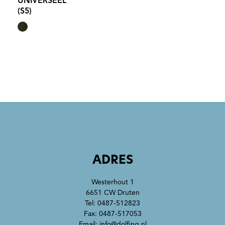
UNIVERSEEL
(S5)
ADRES
Westerhout 1
6651 CW Druten
Tel:
0487-512823
Fax: 0487-517053
Email:
info@dolfing.nl