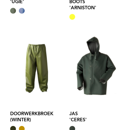
'UGIE'
BOOTS
'ARNISTON'
DOORWERKBROEK
JAS
(WINTER)
'CERES'