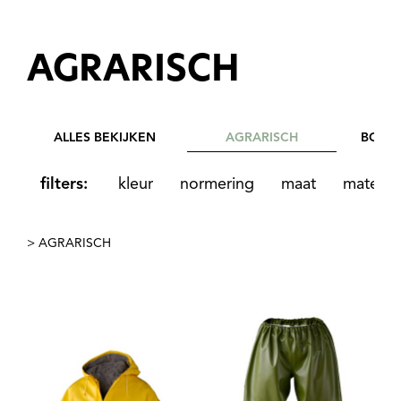
AGRARISCH
ALLES BEKIJKEN
AGRARISCH
BOUW
filters:
kleur
normering
maat
materiaa
> AGRARISCH