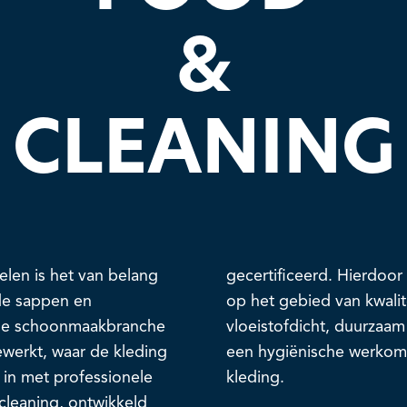
&
CLEANING
elen is het van belang
gecertificeerd. Hierdoo
de sappen en
op het gebied van kwalite
n de schoonmaakbranche
vloeistofdicht, duurzaam
ewerkt, waar de kleding
een hygiënische werkom
 in met professionele
kleding.
leaning, ontwikkeld