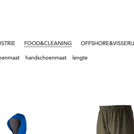
STRIE
FOOD&CLEANING
OFFSHORE&VISSERI
oenmaat
handschoenmaat
lengte